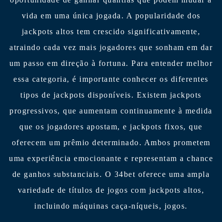
vida em uma única jogada. A popularidade dos
jackpots altos tem crescido significativamente,
atraindo cada vez mais jogadores que sonham em dar
um passo em direção à fortuna. Para entender melhor
essa categoria, é importante conhecer os diferentes
tipos de jackpots disponíveis. Existem jackpots
progressivos, que aumentam continuamente à medida
que os jogadores apostam, e jackpots fixos, que
oferecem um prêmio determinado. Ambos prometem
uma experiência emocionante e representam a chance
de ganhos substanciais. O 34bet oferece uma ampla
variedade de títulos de jogos com jackpots altos,
incluindo máquinas caça-níqueis, jogos.