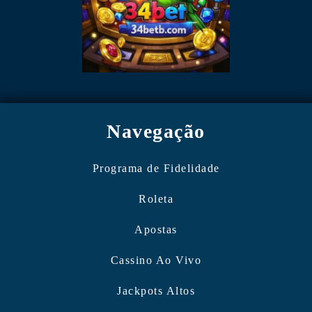
Navegação
Programa de Fidelidade
Roleta
Apostas
Cassino Ao Vivo
Jackpots Altos